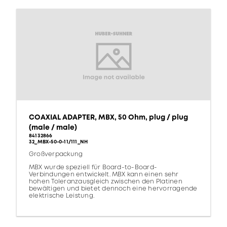
COAXIAL ADAPTER, MBX, 50 Ohm, plug / plug
(male / male)
84132866
32_MBX-50-0-11/111_NH
Großverpackung
MBX wurde speziell für Board-to-Board-
Verbindungen entwickelt. MBX kann einen sehr
hohen Toleranzausgleich zwischen den Platinen
bewältigen und bietet dennoch eine hervorragende
elektrische Leistung.